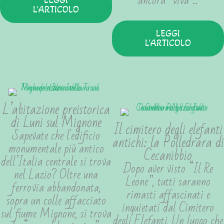
ancora “viva”...
LEGGI
L'ARTICOLO
LEGGI
L'ARTICOLO
L’abitazione preistorica
di Luni sul Mignone
Il cimitero degli elefanti
Sapevate che l'edificio
antichi: la Polledrara di
monumentale più antico
Cecanibbio
dell’Italia centrale si trova
Dopo aver visto “Il Re
nel Lazio? Oltre una
Leone”, tutti saranno
ferrovia abbandonata,
rimasti affascinati e
sopra un colle affacciato
inquietati dal Cimitero
sul fiume Mignone, si trova
degli Elefanti. Un luogo che