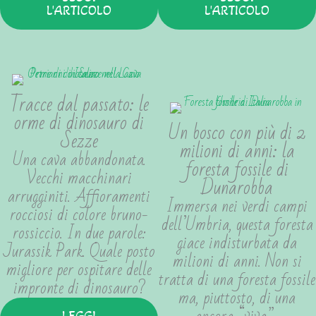
L'ARTICOLO
L'ARTICOLO
Tracce dal passato: le
orme di dinosauro di
Un bosco con più di 2
Sezze
milioni di anni: la
Una cava abbandonata.
foresta fossile di
Vecchi macchinari
Dunarobba
arrugginiti. Affioramenti
Immersa nei verdi campi
rocciosi di colore bruno-
dell’Umbria, questa foresta
rossiccio. In due parole:
giace indisturbata da
Jurassik Park. Quale posto
milioni di anni. Non si
migliore per ospitare delle
tratta di una foresta fossile
impronte di dinosauro?
ma, piuttosto, di una