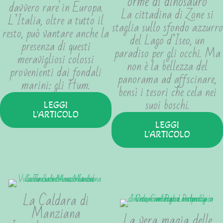
orme di dinosauro
davvero rare in Europa.
La cittadina di Zone si
L’Italia, oltre a tutto il
staglia sullo sfondo azzurro
resto, può vantare anche la
del Lago d’Iseo, un
presenza di questi
paradiso per gli occhi. Ma
meravigliosi colossi
non è la bellezza del
provenienti dai fondali
panorama ad affscinare,
marini: gli Hum.
bensì i tesori che cela nei
suoi boschi.
LEGGI
L'ARTICOLO
LEGGI
L'ARTICOLO
La Caldara di
Manziana
La vera magia delle