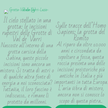
Il cielo stellato in una
Sulle tracce dell’Homo
grotta: le incisioni
Sapiens: la grotta del
rupestri delle Grotte di
Romito
Val de’ Varri
Al riparo da oltre 10.000
Nascoste all’interno di una
anni e circondata da
grotta carsica della
sepolture a fossa, questa
Sabina, queste piccole
roccia presenta una delle
incisioni sono ancora un
incisioni preistoriche più
mistero. Si tratta di astri o
antiche in Italia e più
di qualche altra fonte di
importanti in tutta Europa.
energia a noi sconosciuta?
L’aria vibra di mistero,
Tuttavia, il loro fascino è
ancora non si conosce lo
indiscusso... e rimane lì
scopo di questa pietra...
protetto da millenni.