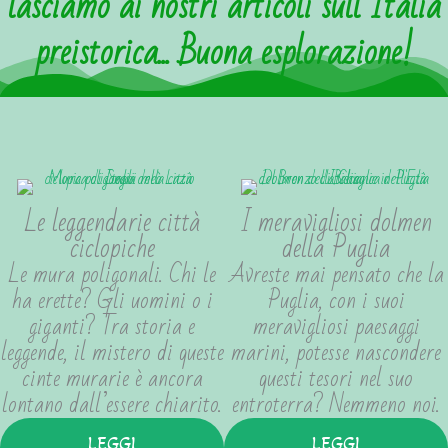
lasciamo ai nostri articoli sull’Italia
preistorica... Buona esplorazione!
Le leggendarie città
I meravigliosi dolmen
ciclopiche
della Puglia
Le mura poligonali. Chi le
Avreste mai pensato che la
ha erette? Gli uomini o i
Puglia, con i suoi
giganti? Tra storia e
meravigliosi paesaggi
leggende, il mistero di queste
marini, potesse nascondere
cinte murarie è ancora
questi tesori nel suo
lontano dall’essere chiarito.
entroterra? Nemmeno noi.
LEGGI
LEGGI