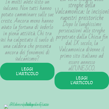
In molti avete visto un
streghe della
vulcano. Non tutti hanno
Valcamonica: le incisioni
potuto camminare sulle sue
rupestri preistoriche
creste. Ancora meno hanno
Dopo le lunghissime
avuto la fortuna di vederlo
persecuzioni alle streghe
in piena attività. Chi tra
perpetrate dalla Chiesa fin
voi ha calpestato il suolo di
dal IX secolo, la
una caldera che presenta
Valcamonica divenne il
ancora dei fenomeni di
primo sito italiano ad
vulcanismo?
essere annesso
all’UNESCO.
LEGGI
L'ARTICOLO
LEGGI
L'ARTICOLO