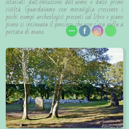
estasiati dall’evoluzione dell’uomo e dalle prime
civiltà. Guardavamo con meraviglia crescente i
pochi esempi archeologici presenti sul libro e piano
piano si insinuava il pensiero che non c’era nulla a
portata di mano.