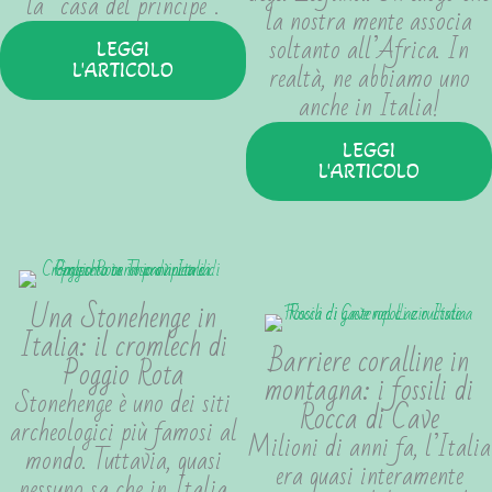
la “casa del principe”.
la nostra mente associa
soltanto all’Africa. In
LEGGI
realtà, ne abbiamo uno
L'ARTICOLO
anche in Italia!
LEGGI
L'ARTICOLO
Una Stonehenge in
Italia: il cromlech di
Barriere coralline in
Poggio Rota
montagna: i fossili di
Stonehenge è uno dei siti
Rocca di Cave
archeologici più famosi al
Milioni di anni fa, l’Italia
mondo. Tuttavia, quasi
era quasi interamente
nessuno sa che in Italia