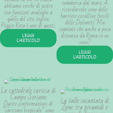
sommersa dal mare. A
abbiamo cerchi di pietre
ricordarcelo sono delle
con funzioni analoghe a
barriere coralline fossili
quelle del sito inglese.
delle Dolomiti. Ma
Poggio Rota è uno di questi.
sapevate che anche a poca
distanza da Roma ce ne
LEGGI
sono?
L'ARTICOLO
LEGGI
L'ARTICOLO
La cattedrale carsica di
Campo Soriano
La valle incantata di
Queste conformazioni di
Zone: tra piramidi e
“carsismo tropicale” sono