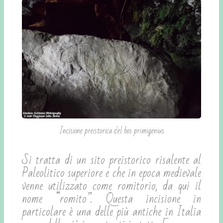
Incisione preistorica del bos primigenius
Si tratta di un sito preistorico risalente al
Paleolitico superiore e che in epoca medievale
venne utilizzato come romitorio, da qui il
nome “romito”. Questa incisione in
particolare è una delle più antiche in Italia