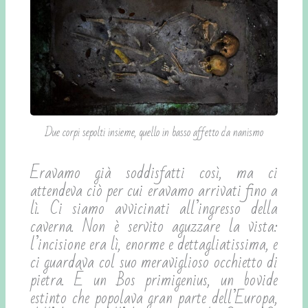
Due corpi sepolti insieme, quello in basso affetto da nanismo
Eravamo già soddisfatti così, ma ci
attendeva ciò per cui eravamo arrivati fino a
lì. Ci siamo avvicinati all’ingresso della
caverna. Non è servito aguzzare la vista:
l’incisione era lì, enorme e dettagliatissima, e
ci guardava col suo meraviglioso occhietto di
pietra. È un Bos primigenius, un bovide
estinto che popolava gran parte dell’Europa,