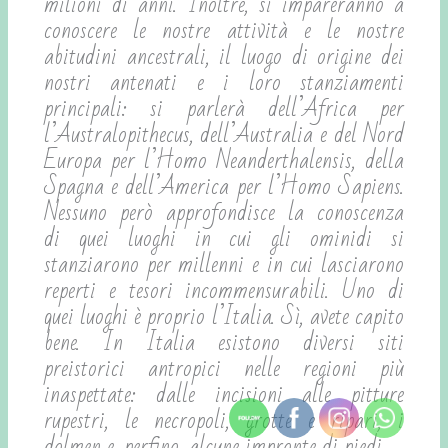
milioni di anni. Inoltre, si impareranno a
conoscere le nostre attività e le nostre
abitudini ancestrali, il luogo di origine dei
nostri antenati e i loro stanziamenti
principali: si parlerà dell’Africa per
l’Australopithecus, dell’Australia e del Nord
Europa per l’Homo Neanderthalensis, della
Spagna e dell’America per l’Homo Sapiens.
Nessuno però approfondisce la conoscenza
di quei luoghi in cui gli ominidi si
stanziarono per millenni e in cui lasciarono
reperti e tesori incommensurabili. Uno di
quei luoghi è proprio l’Italia. Sì, avete capito
bene. In Italia esistono diversi siti
preistorici antropici nelle regioni più
inaspettate: dalle incisioni alle pitture
rupestri, le necropoli, grotte e ripari, i
dolmen e, perfino, alcune impronte di piedi.