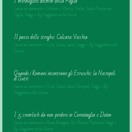
I meravigliosi dolmen della Puglia
Lascia un commento
•
Dolmen e Menhir
,
Italia
,
Italia Preistorica
,
Puglia
,
Viaggi
• By
Viaggiamo nella Storia
Il paese delle streghe: Calcata Vecchia
Lascia un commento
•
Città
,
Italia
,
Lazio
,
Viaggi
• By
Viaggiamo nella
Storia
Quando i Romani incontrano gli Etruschi: la Necropoli
di Sutri
Lascia un commento
•
Città
,
Italia
,
Lazio
,
Necropoli
,
Viaggi
• By
Viaggiamo nella Storia
I 5 cromlech da non perdere in Cornovaglia e Devon
Lascia un commento
•
Gran Bretagna
,
Nel Mondo
,
Preistoria
,
Viaggi
•
By
Viaggiamo nella Storia