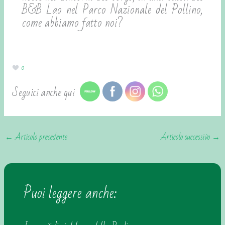
B&B Lao nel Parco Nazionale del Pollino,
come abbiamo fatto noi?
0
Seguici anche qui
←
Articolo precedente
Articolo successivo
→
Puoi leggere anche: