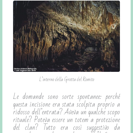
L’interno della Grotta del Romito
Le domande sono sorte spontanee: perché
questa incisione era stata scolpita proprio a
ridosso dell’entrata? Aveva un qualche scopo
rituale? Poteva essere un totem a protezione
del clan? Tutto era così suggestivo da