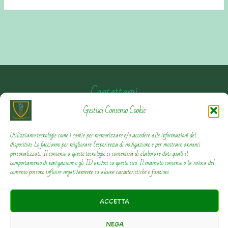
Contattami
Gestisci Consenso Cookie
Privacy Policy
Utilizziamo tecnologie come i cookie per memorizzare e/o accedere alle informazioni del
dispositivo. Lo facciamo per migliorare l'esperienza di navigazione e per mostrare annunci
Cookie Policy
personalizzati. Il consenso a queste tecnologie ci consentirà di elaborare dati quali il
comportamento di navigazione o gli ID univoci su questo sito. Il mancato consenso o la revoca del
consenso possono influire negativamente su alcune caratteristiche e funzioni.
ACCETTA
Copyright © 2018-2026 - Viaggiamo nella Storia. Tutti i
NEGA