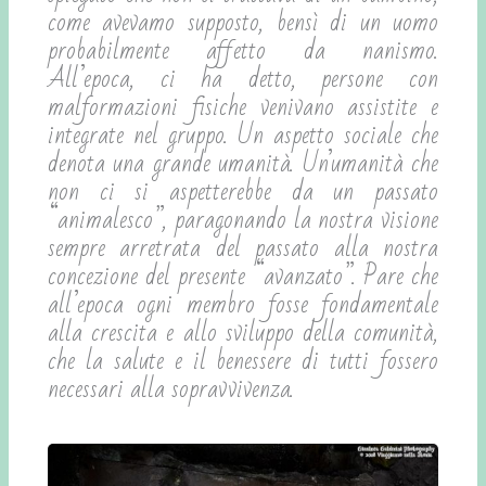
come avevamo supposto, bensì di un uomo
probabilmente affetto da nanismo.
All’epoca, ci ha detto, persone con
malformazioni fisiche venivano assistite e
integrate nel gruppo. Un aspetto sociale che
denota una grande umanità. Un’umanità che
non ci si aspetterebbe da un passato
“animalesco”, paragonando la nostra visione
sempre arretrata del passato alla nostra
concezione del presente “avanzato”. Pare che
all’epoca ogni membro fosse fondamentale
alla crescita e allo sviluppo della comunità,
che la salute e il benessere di tutti fossero
necessari alla sopravvivenza.