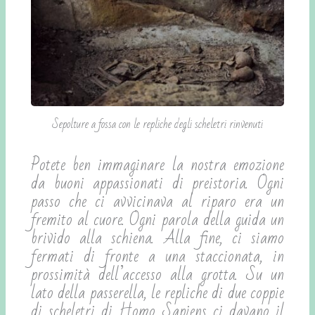
Sepolture a fossa con le repliche degli scheletri rinvenuti
Potete ben immaginare la nostra emozione
da buoni appassionati di preistoria. Ogni
passo che ci avvicinava al riparo era un
fremito al cuore. Ogni parola della guida un
brivido alla schiena. Alla fine, ci siamo
fermati di fronte a una staccionata, in
prossimità dell’accesso alla grotta. Su un
lato della passerella, le repliche di due coppie
di scheletri di Homo Sapiens ci davano il