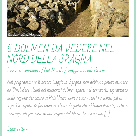
DELLA
SPAGNA
6 DOLMEN DA VEDERE NEL
NORD DELLA SPAGNA
Lascia un commento
/
Nel Mondo
/
Viaggiamo nella Storia
Nel programmare il nostro viaggio in Spagna, non abbiamo potuto esimerci
dall’includere alcuni dei numerosi dolmen sparsi nel territorio, soprattutto
nella regione denominata País Vasco, dove ne sono stati rinvenuti più di
270. Di seguito, vi facciamo un elenco di quelli che abbiamo visitato, o che ci
sono capitati per caso, in due regioni del Nord. Iniziamo dai […]
Leggi tutto »