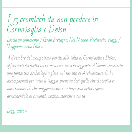
I 5 cromlech da non perdere in
I
5
Cornovaglia e Devon
cromlech
Lascia un commento
/
Gran Bretagna
,
Nel Mondo
,
Preistoria
,
Viaggi
/
da
Viaggiamo nella Storia
non
perdere
A dicembre del 2017 siamo partiti alla volta di Cornovaglia e Devon,
in
affascinati da quella terra mistica e ricca di leggende. Abbiamo conosciuto
Cornovaglia
una fantastica archeologa inglese, sul suo sito di Archaeotours. Ci ha
e
accompagnati per tutto il viaggio, prenotandoci quello che ci serviva e
Devon
mostrandoci ciò che maggiormente ci interessava nella regione,
arricchendolo di curiosità, nozioni storiche e tanta
Leggi tutto »