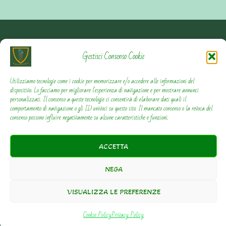
Contattami
Gestisci Consenso Cookie
Privacy Policy
Utilizziamo tecnologie come i cookie per memorizzare e/o accedere alle informazioni del
dispositivo. Lo facciamo per migliorare l'esperienza di navigazione e per mostrare annunci
personalizzati. Il consenso a queste tecnologie ci consentirà di elaborare dati quali il
Cookie Policy
comportamento di navigazione o gli ID univoci su questo sito. Il mancato consenso o la revoca del
consenso possono influire negativamente su alcune caratteristiche e funzioni.
ACCETTA
Copyright © 2018-2026 - Viaggiamo nella Storia. Tutti i
NEGA
VISUALIZZA LE PREFERENZE
diritti riservati.
Cookie Policy
Privacy Policy