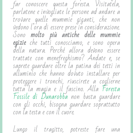
far conoscere questa foresta. Visitatela,
parlatene e invogliate le persone ad andare a
trovare quelle mummie giganti, che non
vedono l’ora di essere prese in considerazione.
Sono
molto più antiche delle mummie
egizie
che tutti conosciamo, e sono opera
della natura. Perché allora devono essere
trattate con menefreghismo? Andate e, se
saprete guardare oltre la patina dei tetti in
alluminio che hanno dovuto installare per
proteggere i tronchi, riuscirete a coglierne
tutta la magia e il fascino. Alla
Foresta
Fossile di Dunarobba
non basta guardare
con gli occhi, bisogna guardare soprattutto
con la testa e con il cuore.
Lungo il tragitto, potreste fare una