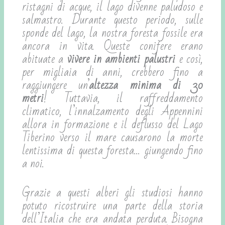
ristagni di acque, il lago divenne paludoso e
salmastro. Durante questo periodo, sulle
sponde del lago, la nostra foresta fossile era
ancora in vita. Queste conifere erano
abituate a
vivere in ambienti palustri
e così,
per migliaia di anni, crebbero fino a
raggiungere un’
altezza minima di 30
metri
! Tuttavia, il raffreddamento
climatico, l’innalzamento degli Appennini
allora in formazione e il deflusso del Lago
Tiberino verso il mare causarono la morte
lentissima di questa foresta… giungendo fino
a noi.
Grazie a questi alberi gli studiosi hanno
potuto ricostruire una parte della storia
dell’Italia che era andata perduta. Bisogna