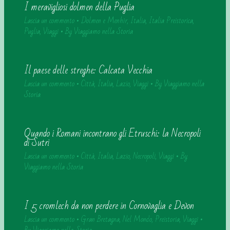
I meravigliosi dolmen della Puglia
Lascia un commento
•
Dolmen e Menhir
,
Italia
,
Italia Preistorica
,
Puglia
,
Viaggi
• By
Viaggiamo nella Storia
Il paese delle streghe: Calcata Vecchia
Lascia un commento
•
Città
,
Italia
,
Lazio
,
Viaggi
• By
Viaggiamo nella
Storia
Quando i Romani incontrano gli Etruschi: la Necropoli
di Sutri
Lascia un commento
•
Città
,
Italia
,
Lazio
,
Necropoli
,
Viaggi
• By
Viaggiamo nella Storia
I 5 cromlech da non perdere in Cornovaglia e Devon
Lascia un commento
•
Gran Bretagna
,
Nel Mondo
,
Preistoria
,
Viaggi
•