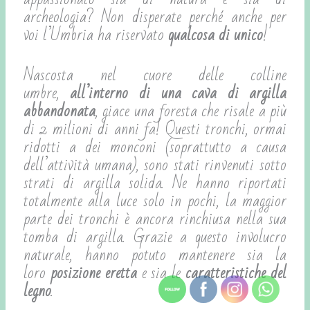
archeologia? Non disperate perché anche per
voi l’Umbria ha riservato
qualcosa di unico
!
Nascosta nel cuore delle colline
umbre,
all’interno di una cava di argilla
abbandonata
, giace una foresta che risale a più
di 2 milioni di anni fa! Questi tronchi, ormai
ridotti a dei monconi (soprattutto a causa
dell’attività umana), sono stati rinvenuti sotto
strati di argilla solida. Ne hanno riportati
totalmente alla luce solo in pochi, la maggior
parte dei tronchi è ancora rinchiusa nella sua
tomba di argilla. Grazie a questo involucro
naturale, hanno potuto mantenere sia la
loro
posizione eretta
e sia le
caratteristiche del
legno
.