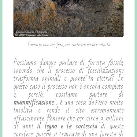
Tronco di una conifera, con corteccia ancora intatta
Possiamo dunque parlare di foresta
fossile
,
sapendo che il processo di fossilizzazione
trasforma animali e piante in pietra? In
questo caso il processo non è ancora completo
e, perciò, possiamo parlare di
mummificazione
… è una cosa davvero molto
insolita e rende il sito estremamente
affascinante. Pensare che per circa 3 milioni
di anni
il legno e la corteccia
di queste
conifere, poiché si trattava di una foresta di