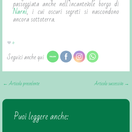
passeggiata anche nell’incantevole borgo di
Narni
, i cui oscuri segreti si nascondono
ancora sottoterra.
0
Seguici anche qui
←
Articolo precedente
Articolo successivo
→
Puoi leggere anche: