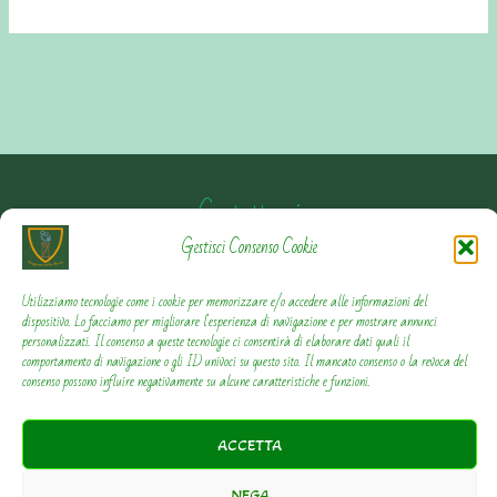
Contattami
Gestisci Consenso Cookie
Privacy Policy
Utilizziamo tecnologie come i cookie per memorizzare e/o accedere alle informazioni del
dispositivo. Lo facciamo per migliorare l'esperienza di navigazione e per mostrare annunci
Cookie Policy
personalizzati. Il consenso a queste tecnologie ci consentirà di elaborare dati quali il
comportamento di navigazione o gli ID univoci su questo sito. Il mancato consenso o la revoca del
consenso possono influire negativamente su alcune caratteristiche e funzioni.
ACCETTA
Copyright © 2018-2026 - Viaggiamo nella Storia. Tutti i
NEGA