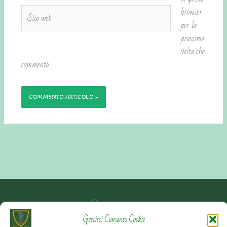
Sito
browser
web
per la
prossima
volta che
commento.
Contattami
Gestisci Consenso Cookie