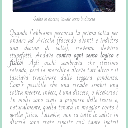
Salita in discesa, visuale verso la discesa
Quando l’abbiamo percorsa la prima volta per
andare ad Ariccia (facendo avanti e indietro
una decina di volte), eravamo davvero
stupefatti. Andava
contro ogni senso logico e
fisico
! Agli occhi sembrava che stessimo
salendo, però la macchina diceva tutt’altro e si
lasciava trascinare dalla leggera pendenza.
Com’è possibile che una strada sembri una
salita mentre, invece, è una discesa, o viceversa?
In molti sono stati a proporre delle teorie e,
naturalmente, quella tenuta in maggior conto è
quella fisica. Tuttavia, non su tutte le salite in
discesa sono state esposte così tante ipotesi