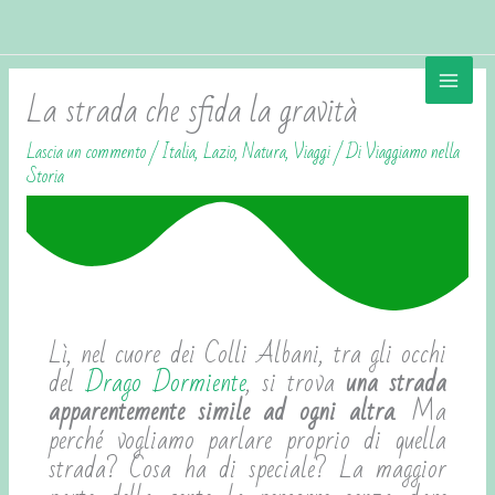
Vai
contenuto
al
contenuto
La strada che sfida la gravità
Lascia un commento
/
Italia
,
Lazio
,
Natura
,
Viaggi
/ Di
Viaggiamo nella
Storia
Lì, nel cuore dei Colli Albani, tra gli occhi
del
Drago Dormiente
, si trova
una strada
apparentemente simile ad ogni altra
. Ma
perché vogliamo parlare proprio di quella
strada? Cosa ha di speciale? La maggior