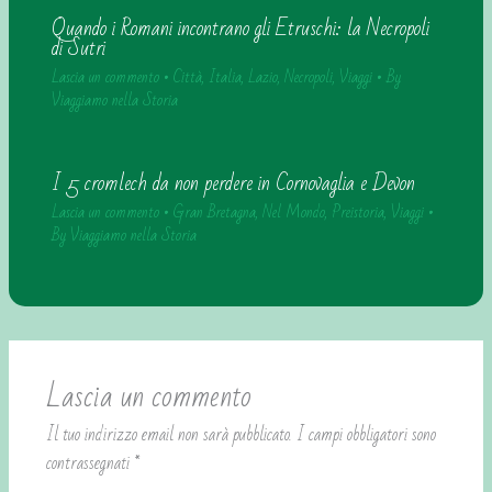
Quando i Romani incontrano gli Etruschi: la Necropoli
di Sutri
Lascia un commento
•
Città
,
Italia
,
Lazio
,
Necropoli
,
Viaggi
• By
Viaggiamo nella Storia
I 5 cromlech da non perdere in Cornovaglia e Devon
Lascia un commento
•
Gran Bretagna
,
Nel Mondo
,
Preistoria
,
Viaggi
•
By
Viaggiamo nella Storia
Lascia un commento
Il tuo indirizzo email non sarà pubblicato.
I campi obbligatori sono
contrassegnati
*