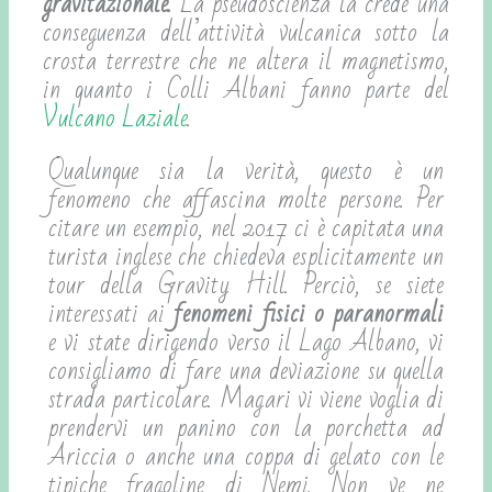
gravitazionale.
La pseudoscienza la crede una
conseguenza dell’attività vulcanica sotto la
crosta terrestre che ne altera il magnetismo,
in quanto i Colli Albani fanno parte del
Vulcano Laziale
.
Qualunque sia la verità, questo è un
fenomeno che affascina molte persone. Per
citare un esempio, nel 2017 ci è capitata una
turista inglese che chiedeva esplicitamente un
tour della Gravity Hill. Perciò, se siete
interessati ai
fenomeni fisici o paranormali
e vi state dirigendo verso il Lago Albano, vi
consigliamo di fare una deviazione su quella
strada particolare. Magari vi viene voglia di
prendervi un panino con la porchetta ad
Ariccia o anche una coppa di gelato con le
tipiche fragoline di Nemi. Non ve ne