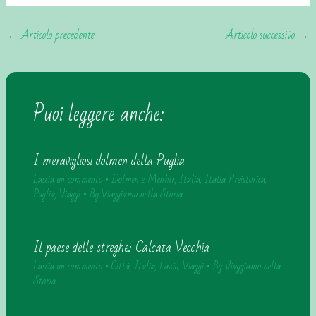
←
Articolo precedente
Articolo successivo
→
Puoi leggere anche:
I meravigliosi dolmen della Puglia
Lascia un commento
•
Dolmen e Menhir
,
Italia
,
Italia Preistorica
,
Puglia
,
Viaggi
• By
Viaggiamo nella Storia
Il paese delle streghe: Calcata Vecchia
Lascia un commento
•
Città
,
Italia
,
Lazio
,
Viaggi
• By
Viaggiamo nella
Storia