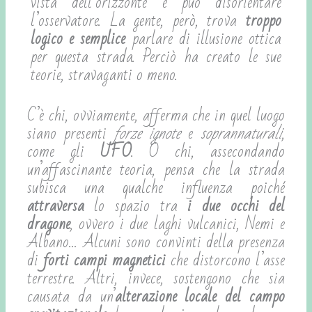
vista dell’orizzonte e può disorientare
l’osservatore. La gente, però, trova
troppo
logico e semplice
parlare di illusione ottica
per questa strada. Perciò ha creato le sue
teorie, stravaganti o meno.
C’è chi, ovviamente, afferma che in quel luogo
siano presenti
forze ignote
e
soprannaturali
,
come gli
UFO
. O chi, assecondando
un’affascinante teoria, pensa che la strada
subisca una qualche influenza poiché
attraversa
lo spazio tra
i due occhi del
dragone
, ovvero i due laghi vulcanici, Nemi e
Albano… Alcuni sono convinti della presenza
di
forti campi magnetici
che distorcono l’asse
terrestre. Altri, invece, sostengono che sia
causata da un’
alterazione locale del campo