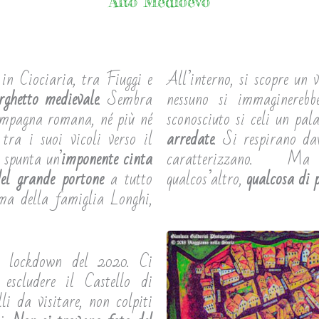
Alto Medioevo
in Ciociaria, tra Fiuggi e
All’interno, si scopre un v
rghetto medievale
. Sembra
nessuno si immaginerebb
campagna romana, né più né
sconosciuto si celi un pa
tra i suoi vicoli verso il
arredate
. Si respirano dav
 spunta un’
imponente cinta
caratterizzano.
el grande portone
a tutto
qualcos’altro,
qualcosa di 
ma della famiglia Longhi,
l lockdown del 2020. Ci
escludere il Castello di
li da visitare, non colpiti