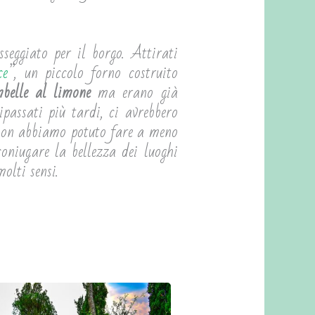
seggiato per il borgo. Attirati
ce
”, un piccolo forno costruito
mbelle al limone
ma erano già
ipassati più tardi, ci avrebbero
, non abbiamo potuto fare a meno
oniugare la bellezza dei luoghi
olti sensi.