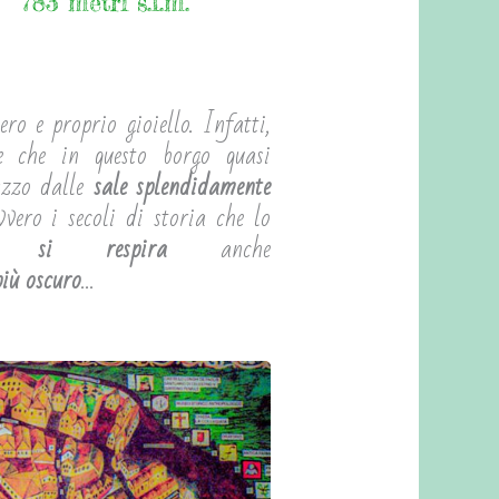
783 metri s.l.m.
ero e proprio gioiello. Infatti,
e che in questo borgo quasi
lazzo dalle
sale splendidamente
vero i secoli di storia che lo
 Ma
si respira
anche
più oscuro
…