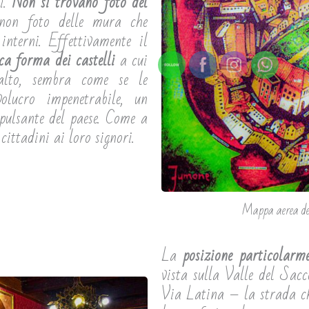
ti.
Non si trovano foto del
 non foto delle mura che
interni. Effettivamente il
ca forma dei castelli
a cui
’alto, sembra come se le
olucro impenetrabile, un
 pulsante del paese. Come a
 cittadini ai loro signori.
Mappa aerea de
La
posizione particolarm
vista sulla Valle del Sac
Via Latina – la strada c