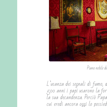
Piano nobile de
L’usanza dei segnali di fumo, d
500 anni i papi usarono la for
la sua decandenza. Perciò Papa
cui eredi ancora oggi lo possie