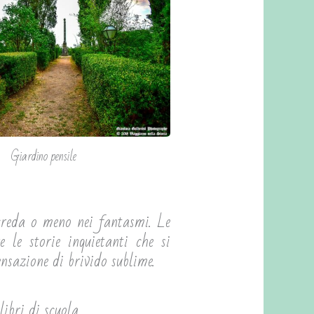
Giardino pensile
i creda o meno nei fantasmi. Le
e le storie inquietanti che si
nsazione di brivido sublime.
ibri di scuola.