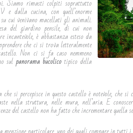
mi. Siamo rimasti colpiti soprattutto
 V e dalla cucina, con quell’enorme
u cui venivano macellati gli animali.
esa del giardino pensile, di cui non
re incantevole, è abbastanza esteso da
mprendere che ci si trova letteralmente
 castello. Non ci si fa caso nemmeno
ano sul
panorama bucolico
tipico della
a che si percepisce in questo castello è notevole, che s
te nella struttura, nelle mura, nell’aria. E conoscer
nze del castello non ha fatto che incrementare quella se
 menzione particolare, uno dei quali compare in tutti i l