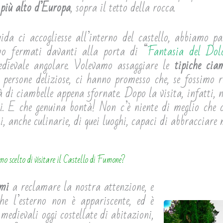
 più alto d’Europa
, sopra il tetto della rocca.
a ci accogliesse all’interno del castello, abbiamo pas
mo fermati davanti alla porta di “
Fantasia del Dol
medievale angolare. Volevamo assaggiare le
tipiche cia
persone deliziose, ci hanno promesso che, se fossimo r
à di ciambelle appena sfornate. Dopo la visita, infatti
ni. E che genuina bontà! Non c’è niente di meglio che c
i, anche culinarie, di quei luoghi, capaci di abbracciare m
o scelto di visitare il Castello di Fumone?
smi
a reclamare la nostra attenzione, e
he l’esterno non è appariscente, ed è
edievali oggi costellate di abitazioni,