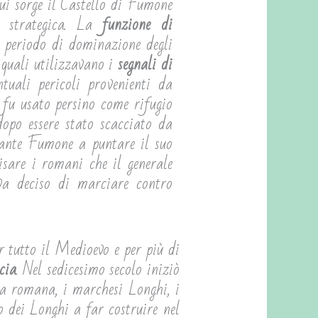
ui sorge il Castello di Fumone
a strategica. La
funzione di
l periodo di dominazione degli
 quali utilizzavano i
segnali di
tuali pericoli provenienti da
fu usato persino come rifugio
opo essere stato scacciato da
gante Fumone a puntare il suo
sare i romani che il generale
va deciso di marciare contro
r tutto il Medioevo e per più di
cia
. Nel sedicesimo secolo iniziò
ca romana, i marchesi Longhi, i
o dei Longhi a far costruire nel