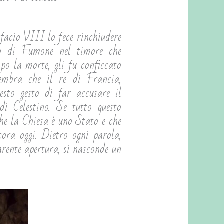
ifacio VIII lo fece rinchiudere
lo di Fumone nel timore che
opo la morte, gli fu conficcato
embra che il re di Francia,
esto gesto di far accusare il
i Celestino. Se tutto questo
che la Chiesa è uno Stato e che
cora oggi. Dietro ogni parola,
arente apertura, si nasconde un