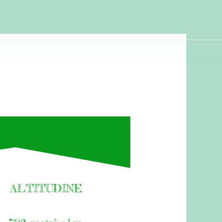
Le misteriose città fantasma
ALTITUDINE