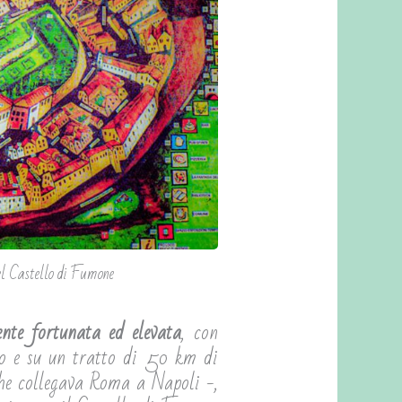
l Castello di Fumone
ente fortunata ed elevata
, con
co e su un tratto di 50 km di
he collegava Roma a Napoli -,