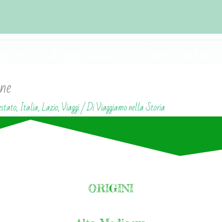
ggi
Alloggi Insoliti
Castelli Italiani
one
estato
,
Italia
,
Lazio
,
Viaggi
/ Di
Viaggiamo nella Storia
ORIGINI