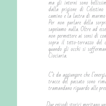
ma gli interni sono bellissi
dalla prigione di Celestino
camino e la lastra di marmo s
Per non parlare della sorpr
sapevamo nulla. Oltre ad esse
non permettere ai sensi di co
sopra il tetto-terrazzo del
quando gli occhi si sofferm
Ciociaria.
C’è da aggiungere che l’energi
tracce del passato sono rimas
tramandano riguardo alle prese
Due episodi storici meritano una