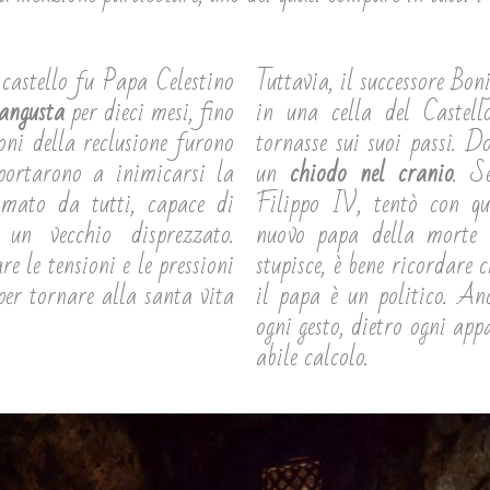
castello fu Papa Celestino
Tuttavia, il successore Bon
 angusta
per dieci mesi, fino
in una cella del Castel
oni della reclusione furono
tornasse sui suoi passi. D
 portarono a inimicarsi la
un
chiodo nel cranio
. S
mato da tutti, capace di
Filippo IV, tentò con qu
 un vecchio disprezzato.
nuovo papa della morte d
e le tensioni e le pressioni
stupisce, è bene ricordare 
 per tornare alla santa vita
il papa è un politico. An
ogni gesto, dietro ogni app
abile calcolo.