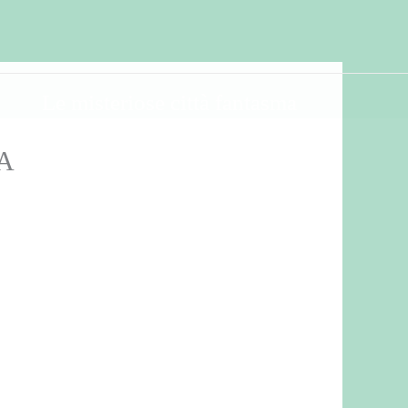
Le misteriose città fantasma
A