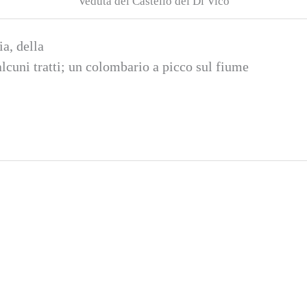
Veduta del Castello dei Di Vico
ia, della
lcuni tratti; un colombario a picco sul fiume