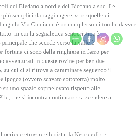
poli del Biedano a nord e del Biedano a sud. Le
e più semplici da raggiungere, sono quelle di
lungo la Via Clodia ed è un complesso di tombe davve
tutto, in cui la segnaletica sentieristica è
 principale che scende verso la valle è
r fortuna ci sono delle ringhiere in ferro per
mo avventurati in queste rovine per ben due
, su cui ci si ritrova a camminare seguendo il
be ipogee (ovvero scavate sottoterra) molto
o su uno spazio sopraelevato rispetto alle
Pile, che si incontra continuando a scendere a
l periodo etrusco-ellenista, la Necropoli del