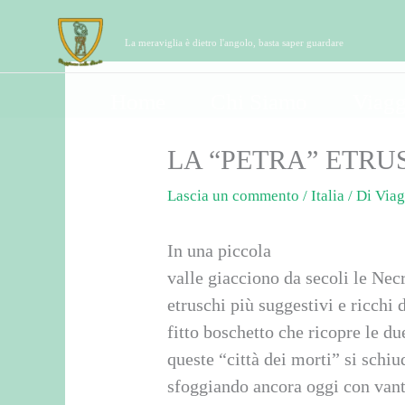
Vai
contenuto
al
La meraviglia è dietro l'angolo, basta saper guardare
contenuto
Home
Chi Siamo
Viagg
LA “PETRA” ETRU
Lascia un commento
/
Italia
/ Di
Viag
In una piccola
valle giacciono da secoli le Nec
etruschi più suggestivi e ricchi 
fitto boschetto che ricopre le du
queste “città dei morti” si schiud
sfoggiando ancora oggi con vant