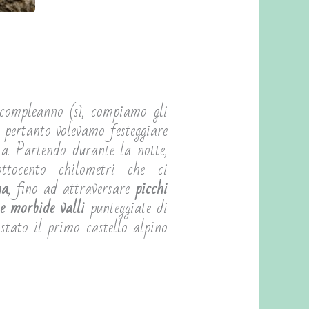
 compleanno (sì, compiamo gli
e pertanto volevamo festeggiare
ta. Partendo durante la notte,
ttocento chilometri che ci
na
, fino ad attraversare
picchi
e morbide valli
punteggiate di
stato il primo castello alpino