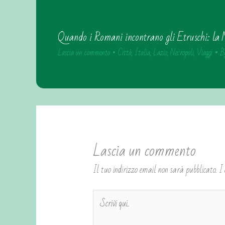
Quando i Romani incontrano gli Etruschi: la N
Lascia un commento
•
Città
,
Italia
,
Lazio
,
Necropoli
,
Viaggi
• B
Lascia un commento
Il tuo indirizzo email non sarà pubblicato.
I
Scrivi
qui..