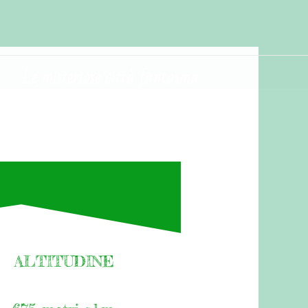
Le misteriose città fantasma
ALTITUDINE