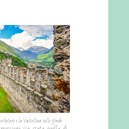
erlature e la Valtellina sullo sfondo
ressione sia stata quella di