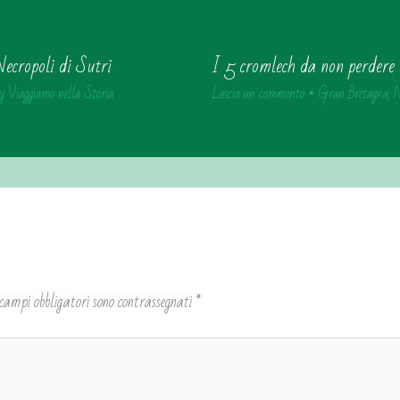
ecropoli di Sutri
I 5 cromlech da non perdere 
y
Viaggiamo nella Storia
Lascia un commento
•
Gran Bretagna
,
N
 campi obbligatori sono contrassegnati
*