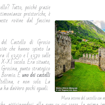
llo? Tutto, poiché grazie
stimonianze preistoriche, è
este rovine dal fascino
del Castello di Grosio
nsive che hanno spinto la
tra il 1350 e l 1370 sulle
 X-XI secolo. Era situato,
l Grosina, punto strategico
di Bormio. È
uno dei castelli
tellina, e non solo. La
a ha davvero pochi eguali.
Mura interne del castello con m
he, avvicinandosi alla rupe su cui sorge, la prima imp