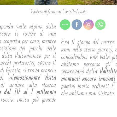
Fabiano di fronte al Castello Nuovo
penda valle alpina della
ncora le rovine di una
o scoperta per caso, mentre
Era il giorno del nostro
izione dei parchi delle
anni nello stesso giorno), 
he della Valcamonica per il
concedendoci una bella gi
rchi preistorici, ovvero il
abbiamo percorso gli o
 di Grosio, si trova proprio
separavano dalla
Valtelli
di un’
emozionante visita
montuosi ancora innevati 
 di andare alla ricerca
paesini molto ordinati. È 
ise dal IV al I millennio
che abbiamo mai visitato.
occia incisa più grande