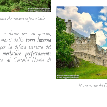
mura che continuano fino a valle
ri o dame per un giorno,
 monti dalla
torre interna
per la difesa estrema del
 merlature perfettamente
ta al Castello Nuovo di
Mura esterne del Ca