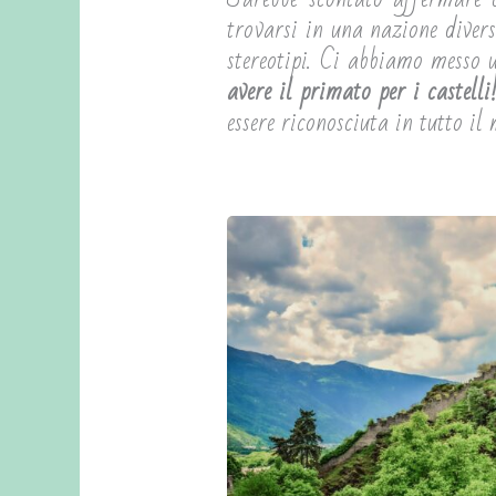
trovarsi in una nazione divers
stereotipi. Ci abbiamo messo
avere il primato per i castelli
essere riconosciuta in tutto 