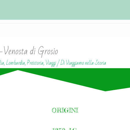
ggi
Alloggi Insoliti
Castelli Italiani
i-Venosta di Grosio
lia
,
Lombardia
,
Preistoria
,
Viaggi
/ Di
Viaggiamo nella Storia
ORIGINI