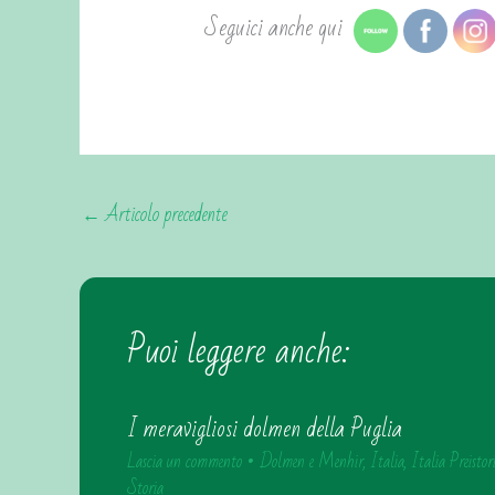
Seguici anche qui
←
Articolo precedente
Puoi leggere anche:
I meravigliosi dolmen della Puglia
Lascia un commento
•
Dolmen e Menhir
,
Italia
,
Italia Preistor
Storia