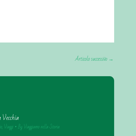
Articolo successivo
→
a Vecchia
io
,
Viaggi
• By
Viaggiamo nella Storia