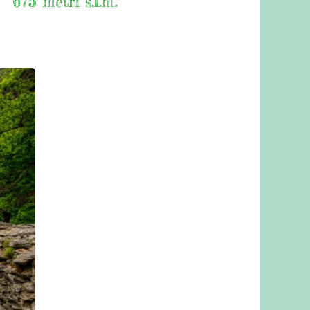
675 metri s.l.m.