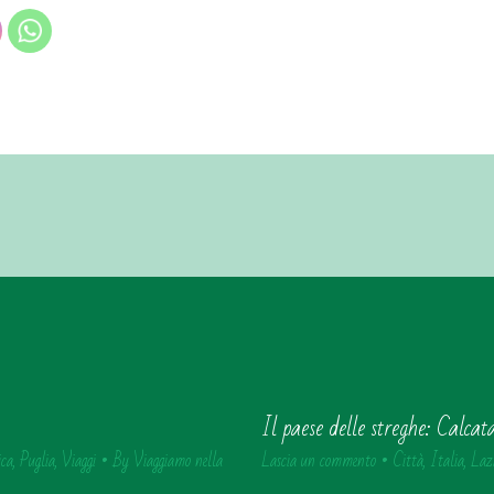
Il paese delle streghe: Calcat
ica
,
Puglia
,
Viaggi
• By
Viaggiamo nella
Lascia un commento
•
Città
,
Italia
,
Laz