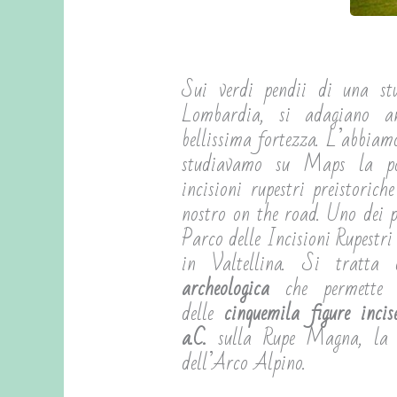
Sui verdi pendii di una stu
Lombardia, si adagiano a
bellissima fortezza. L’abbiam
studiavamo su Maps la pos
incisioni rupestri preistoric
nostro on the road. Uno dei pa
Parco delle Incisioni Rupestri
in Valtellina. Si tratta 
archeologica
che permette
delle
cinquemila figure inc
a.C.
sulla Rupe Magna, la r
dell’Arco Alpino.