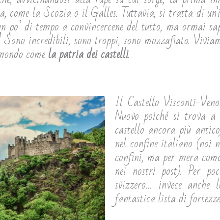
a, come la Scozia o il Galles. Tuttavia, si tratta di un’
 un po’ di tempo a convincercene del tutto, ma ormai s
!
Sono incredibili, sono troppi, sono mozzafiato. Vivia
il mondo come
la patria dei castelli
.
Il Castello Visconti-Ven
Nuovo poiché si trova a 
castello ancora più antico
nel confine italiano (noi 
confini, ma per mera como
nei nostri post). Per p
svizzero… invece anche l
fantastica lista di fortezze