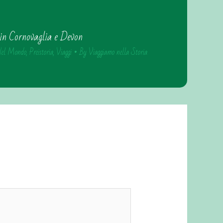
in Cornovaglia e Devon
el Mondo
,
Preistoria
,
Viaggi
• By
Viaggiamo nella Storia