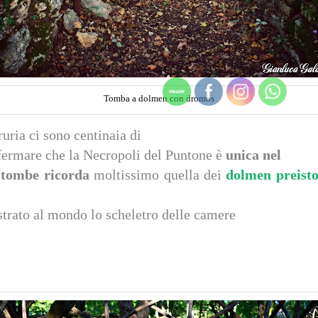
Tomba a dolmen con dromos
uria ci sono centinaia di
fermare che la Necropoli del Puntone è
unica nel
e tombe ricorda
moltissimo quella dei
dolmen preisto
strato al mondo lo scheletro delle camere