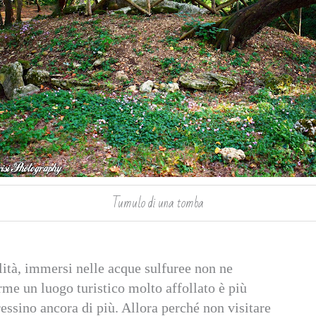
Tumulo di una tomba
llità, immersi nelle acque sulfuree non ne
erme un luogo turistico molto affollato è più
tressino ancora di più. Allora perché non visitare