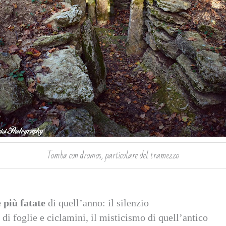
Tomba con dromos, particolare del tramezzo
 più fatate
di quell’anno: il silenzio
 di foglie e ciclamini, il misticismo di quell’antico