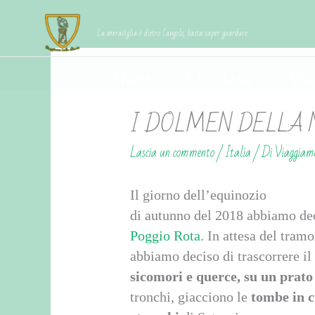
Vai
contenuto
al
La meraviglia è dietro l'angolo, basta saper guardare
contenuto
Home
Chi Siamo
Via
I DOLMEN DELLA 
Lascia un commento
/
Italia
/ Di
Viaggiam
Il giorno dell’equinozio
di autunno del 2018 abbiamo dec
Poggio Rota
. In attesa del tramo
abbiamo deciso di trascorrere i
sicomori e querce, su un prato
tronchi, giacciono le
tombe in c