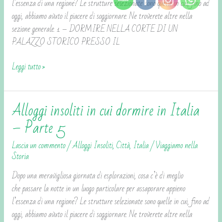
–
l’essenza di una regione? Le strutture selezionate sono quelle in cui, fino ad
Parte
oggi, abbiamo avuto il piacere di soggiornare. Ne troverete altre nella
6
sezione generale. 1 – DORMIRE NELLA CORTE DI UN
PALAZZO STORICO PRESSO IL
Leggi tutto »
Alloggi insoliti in cui dormire in Italia
Alloggi
insoliti
– Parte 5
in
Lascia un commento
/
Alloggi Insoliti
,
Città
,
Italia
/
Viaggiamo nella
cui
Storia
dormire
in
Dopo una meravigliosa giornata di esplorazioni, cosa c’è di meglio
Italia
che passare la notte in un luogo particolare per assaporare appieno
–
l’essenza di una regione? Le strutture selezionate sono quelle in cui, fino ad
Parte
oggi, abbiamo avuto il piacere di soggiornare. Ne troverete altre nella