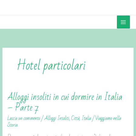
Vai
contenuto
al
contenuto
Hotel particolari
Alloggi insoliti in cui dormire in Italia
Alloggi
insoliti
– Parte 7
in
Lascia un commento
/
Alloggi Insoliti
,
Città
,
Italia
/
Viaggiamo nella
cui
Storia
dormire
in