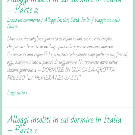
insoliti
– Parte 2
in
Lascia un commento
/
Alloggi Insoliti
,
Città
,
Italia
/
Viaggiamo nella
cui
Storia
dormire
in
Dopo una meravigliosa giornata di esplorazioni, cosa c’è di meglio
Italia
che passare la notte in un luogo particolare per assaporare appieno
–
l’essenza di una regione? Le strutture selezionate sono quelle in cui, fino ad
Parte
oggi, abbiamo avuto il piacere di soggiornare. Ne troverete altre nella
2
sezione generale. 1 – DORMIRE IN UNA CASA-GROTTA
PRESSO “LA NEVIERA NEI SASSI”
Leggi tutto »
Alloggi insoliti in cui dormire in Italia
Alloggi
insoliti
– Parte 1
in