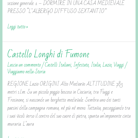
5
sezione generale. 1 – DORMIRE IN UNA CASA MEDIEVALE
PRESSO “L’ALBERGO DIFFUSO SEXTANTIO”
Leggi tutto »
Castello Longhi di Fumone
Castello
Longhi
Lascia un commento
/
Castelli Italiani
,
Infestato
,
Italia
,
Lazio
,
Viaggi
/
di
Viaggiamo nella Storia
Fumone
REGIONE Lazio ORIGINI Alto Medioevo ALTITUDINE 783
metri s.l.m. Su un piccolo poggio boscoso in Ciociaria, tra Fiuggi e
Frosinone, si nasconde un borghetto medievale. Sembra uno dei tanti
paesini della campagna romana, né più né meno. Tuttavia, passeggiando tra
i suoi vicoli verso il centro del suo cuore di pietra, spunta un’imponente cinta
muraria. L’aura