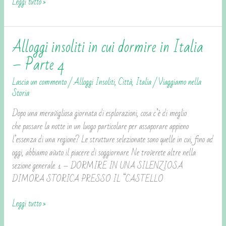
Leggi tutto »
Alloggi insoliti in cui dormire in Italia
Alloggi
insoliti
– Parte 4
in
Lascia un commento
/
Alloggi Insoliti
,
Città
,
Italia
/
Viaggiamo nella
cui
Storia
dormire
in
Dopo una meravigliosa giornata di esplorazioni, cosa c’è di meglio
Italia
che passare la notte in un luogo particolare per assaporare appieno
–
l’essenza di una regione? Le strutture selezionate sono quelle in cui, fino ad
Parte
oggi, abbiamo avuto il piacere di soggiornare. Ne troverete altre nella
4
sezione generale. 1 – DORMIRE IN UNA SILENZIOSA
DIMORA STORICA PRESSO IL “CASTELLO
Leggi tutto »