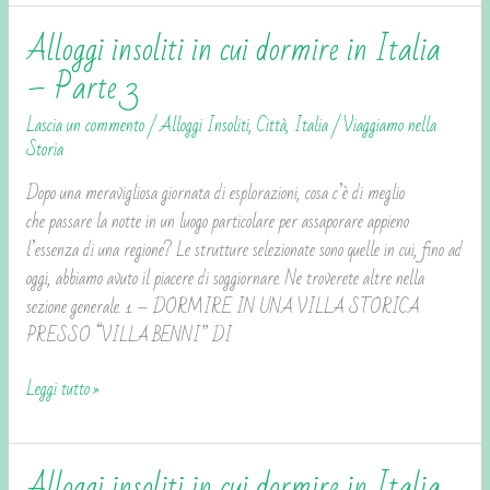
Alloggi insoliti in cui dormire in Italia
Alloggi
insoliti
– Parte 3
in
Lascia un commento
/
Alloggi Insoliti
,
Città
,
Italia
/
Viaggiamo nella
cui
Storia
dormire
in
Dopo una meravigliosa giornata di esplorazioni, cosa c’è di meglio
Italia
che passare la notte in un luogo particolare per assaporare appieno
–
l’essenza di una regione? Le strutture selezionate sono quelle in cui, fino ad
Parte
oggi, abbiamo avuto il piacere di soggiornare. Ne troverete altre nella
3
sezione generale. 1 – DORMIRE IN UNA VILLA STORICA
PRESSO “VILLA BENNI” DI
Leggi tutto »
Alloggi insoliti in cui dormire in Italia
Alloggi