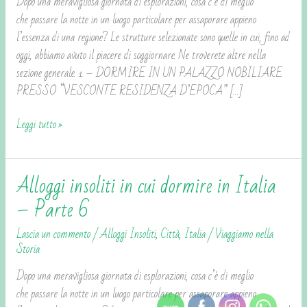
Dopo una meravigliosa giornata di esplorazioni, cosa c’è di meglio
Italia
che passare la notte in un luogo particolare per assaporare appieno
–
l’essenza di una regione? Le strutture selezionate sono quelle in cui, fino ad
Parte
oggi, abbiamo avuto il piacere di soggiornare. Ne troverete altre nella
7
sezione generale. 1 – DORMIRE IN UN PALAZZO NOBILIARE
PRESSO “VESCONTE RESIDENZA D’EPOCA” […]
Leggi tutto »
Alloggi insoliti in cui dormire in Italia
Alloggi
insoliti
– Parte 6
in
Lascia un commento
/
Alloggi Insoliti
,
Città
,
Italia
/
Viaggiamo nella
cui
Storia
dormire
in
Dopo una meravigliosa giornata di esplorazioni, cosa c’è di meglio
Italia
che passare la notte in un luogo particolare per assaporare appieno