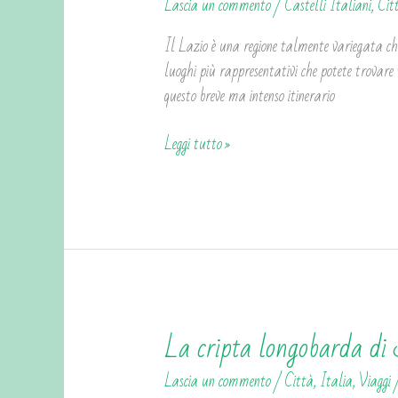
Lascia un commento
/
Castelli Italiani
,
Cit
da
non
Il Lazio è una regione talmente variegata che 
perdere
luoghi più rappresentativi che potete trovare v
nel
questo breve ma intenso itinerario
Lazio
Leggi tutto »
La cripta longobarda di 
La
cripta
Lascia un commento
/
Città
,
Italia
,
Viaggi
longobarda