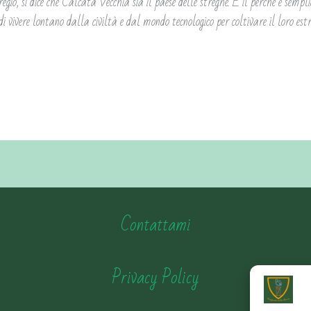
egio, si dice che Calcata Vecchia sia il paese delle streghe. E il perché è semp
di vivere lontano dalla civiltà e dal mondo tecnologico per coltivare il loro est
Contattami
Privacy Policy