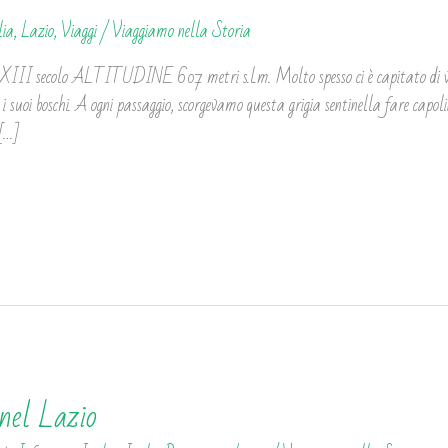
lia
,
Lazio
,
Viaggi
/
Viaggiamo nella Storia
 secolo ALTITUDINE 607 metri s.l.m. Molto spesso ci è capitato di viag
i, i suoi boschi. A ogni passaggio, scorgevamo questa grigia sentinella fare capo
[…]
nel Lazio