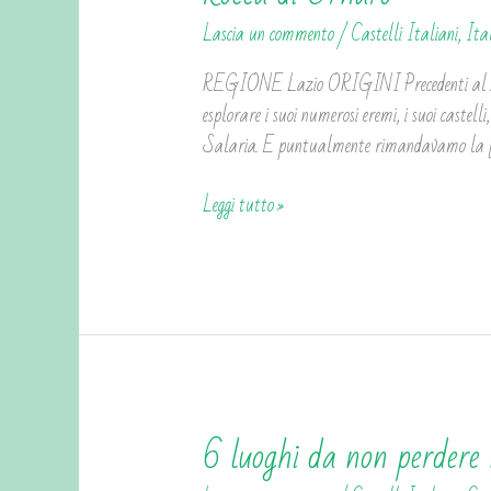
di
Lascia un commento
/
Castelli Italiani
,
Ita
Ornaro
REGIONE Lazio ORIGINI Precedenti al XIII
esplorare i suoi numerosi eremi, i suoi castell
Salaria. E puntualmente rimandavamo la 
Leggi tutto »
6 luoghi da non perdere 
6
luoghi