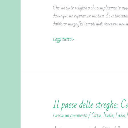
di
Che voi siate religiosi o che semplicemente ap
Sutri
dovunque un’esperienza mistica. Se ci liberiamo
davvero: magnifici templi dove venerare uno de
Leggi tutto »
Il paese delle streghe: C
Il
paese
Lascia un commento
/
Città
,
Italia
,
Lazio
,
delle
streghe: