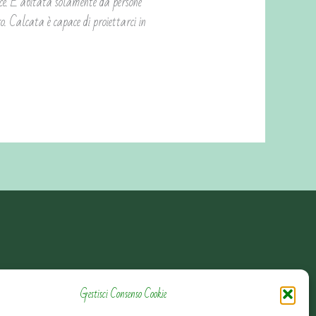
lice. È abitata solamente da persone
ro. Calcata è capace di proiettarci in
Gestisci Consenso Cookie