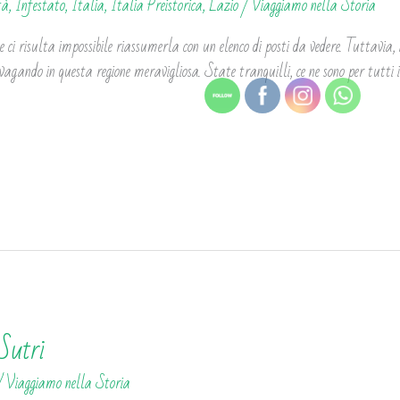
tà
,
Infestato
,
Italia
,
Italia Preistorica
,
Lazio
/
Viaggiamo nella Storia
ci risulta impossibile riassumerla con un elenco di posti da vedere. Tuttavia, i
agando in questa regione meravigliosa. State tranquilli, ce ne sono per tutti i 
Sutri
/
Viaggiamo nella Storia