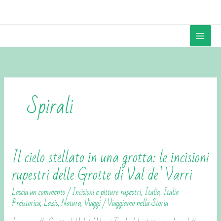
Vai
contenuto
al
contenuto
Spirali
Il cielo stellato in una grotta: le incisioni
Il
cielo
rupestri delle Grotte di Val de’ Varri
stellato
Lascia un commento
/
Incisioni e pitture rupestri
,
Italia
,
Italia
in
Preistorica
,
Lazio
,
Natura
,
Viaggi
/
Viaggiamo nella Storia
una
grotta: