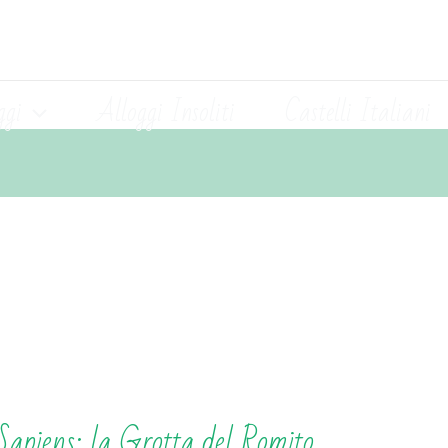
ggi
Alloggi Insoliti
Castelli Italiani
Sapiens: la Grotta del Romito