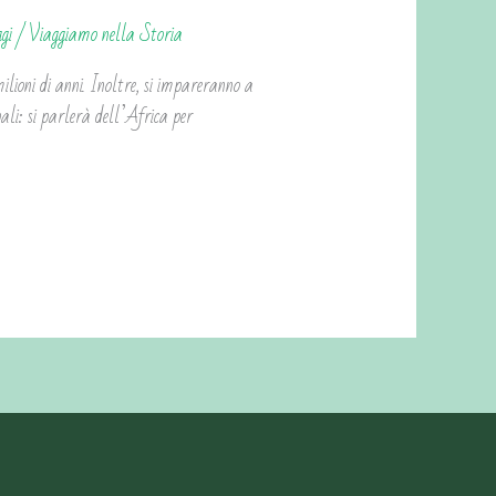
gi
/
Viaggiamo nella Storia
milioni di anni. Inoltre, si impareranno a
ipali: si parlerà dell’Africa per