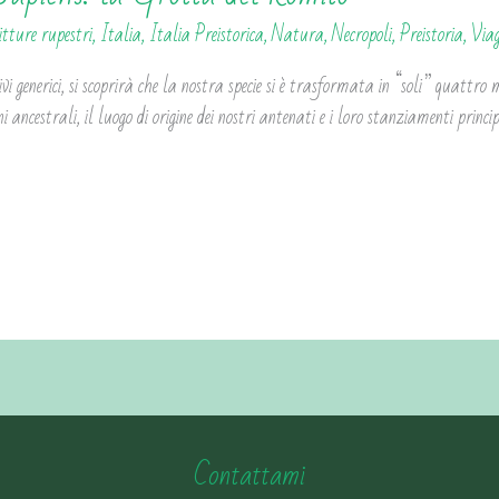
pitture rupestri
,
Italia
,
Italia Preistorica
,
Natura
,
Necropoli
,
Preistoria
,
Viag
ivi generici, si scoprirà che la nostra specie si è trasformata in “soli” quattro 
ni ancestrali, il luogo di origine dei nostri antenati e i loro stanziamenti princ
Contattami