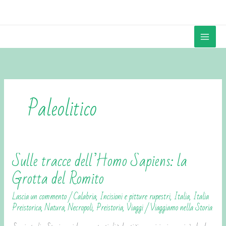
Vai
contenuto
al
contenuto
Paleolitico
Sulle tracce dell’Homo Sapiens: la
Sulle
tracce
Grotta del Romito
dell’Homo
Lascia un commento
/
Calabria
,
Incisioni e pitture rupestri
,
Italia
,
Italia
Sapiens:
Preistorica
,
Natura
,
Necropoli
,
Preistoria
,
Viaggi
/
Viaggiamo nella Storia
la
Grotta