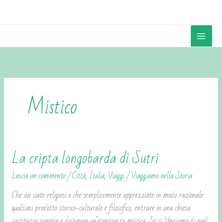
Vai
contenuto
al
contenuto
Mistico
La cripta longobarda di Sutri
La
cripta
Lascia un commento
/
Città
,
Italia
,
Viaggi
/
Viaggiamo nella Storia
longobarda
di
Che voi siate religiosi o che semplicemente apprezziate in modo razionale
Sutri
qualsiasi prodotto storico-culturale e filosofico, entrare in una chiesa
costituisce sempre e dovunque un’esperienza mistica. Se ci liberiamo di quel