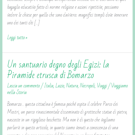
bagaglio educativo fatto di norme religiose e azioni ripetitive, possiamo
vedere le chiese per quello che sono davvero: magnifici templi dove venerare
uno dei tanti dèi […]
Leggi tutto »
Un santuario degno degli Egizi: la
Un
santuario
Piramide etrusca di Bomarzo
degno
Lascia un commento
/
Italia
,
Lazio
,
Natura
,
Necropoli
,
Viaggi
/
Viaggiamo
degli
nella Storia
Egizi:
la
Bomarzo… questa cittadina è famosa poiché ospita il celebre Parco dei
Piramide
Mostri, un parco rinascimentale disseminato di grottesche statue di pietra,
etrusca
nascoste in un rigoglioso boschetto. Ma non è di questo che vogliamo
di
parlarvi in questo articolo, in quanto siamo venuti a conoscenza di una
Bomarzo