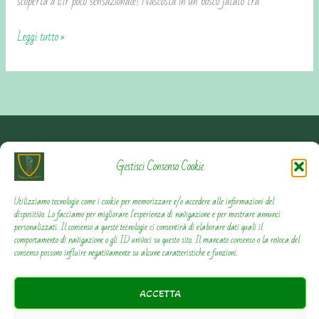
scoperta a dir poco sensazionale! Nascosta in un bosco fatato tra
Leggi tutto »
Contattami
Gestisci Consenso Cookie
Privacy Policy
Utilizziamo tecnologie come i cookie per memorizzare e/o accedere alle informazioni del
dispositivo. Lo facciamo per migliorare l'esperienza di navigazione e per mostrare annunci
personalizzati. Il consenso a queste tecnologie ci consentirà di elaborare dati quali il
Cookie Policy
comportamento di navigazione o gli ID univoci su questo sito. Il mancato consenso o la revoca del
consenso possono influire negativamente su alcune caratteristiche e funzioni.
ACCETTA
Copyright © 2018-2026 - Viaggiamo nella Storia. Tutti i