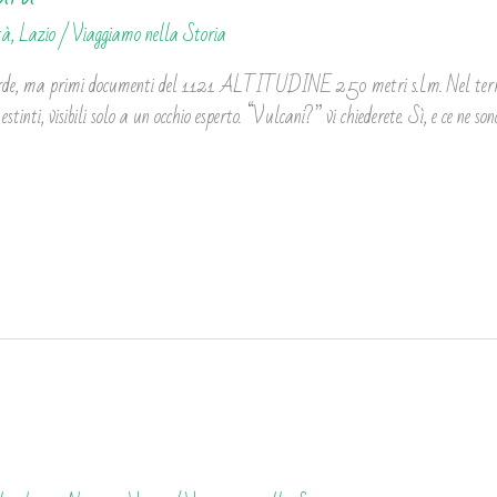
tà
,
Lazio
/
Viaggiamo nella Storia
ma primi documenti del 1121 ALTITUDINE 250 metri s.l.m. Nel territorio
 estinti, visibili solo a un occhio esperto. “Vulcani?” vi chiederete. Sì, e ce ne s