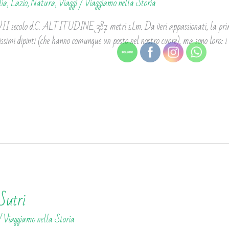
lia
,
Lazio
,
Natura
,
Viaggi
/
Viaggiamo nella Storia
colo d.C. ALTITUDINE 387 metri s.l.m. Da veri appassionati, la prima c
lissimi dipinti (che hanno comunque un posto nel nostro cuore), ma sono loro: i
Sutri
/
Viaggiamo nella Storia