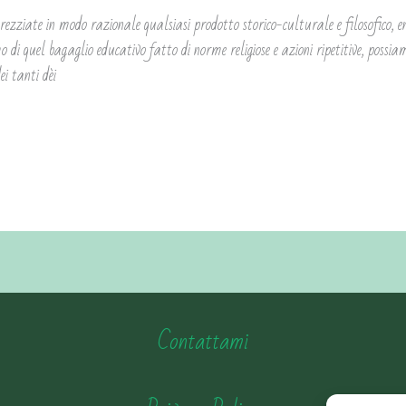
prezziate in modo razionale qualsiasi prodotto storico-culturale e filosofico, e
 di quel bagaglio educativo fatto di norme religiose e azioni ripetitive, possiam
i tanti dèi
Contattami