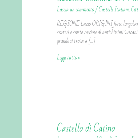
Colonna
Lascia un commento
/
Castelli Italiani
,
Cit
di
Arnara
REGIONE Lazio ORIGINI forse longobarde, 
crateri e creste rocciose di antichissimi vulcani
grande si trova a […]
Leggi tutto »
Castello di Catino
Castello
di