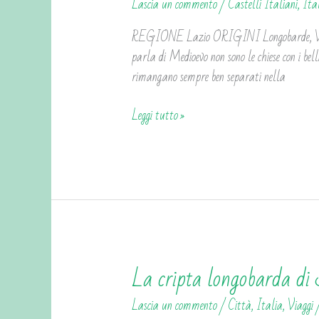
Lascia un commento
/
Castelli Italiani
,
Ita
Catino
REGIONE Lazio ORIGINI Longobarde, VII se
parla di Medioevo non sono le chiese con i bel
rimangano sempre ben separati nella
Leggi tutto »
La cripta longobarda di 
La
cripta
Lascia un commento
/
Città
,
Italia
,
Viaggi
longobarda