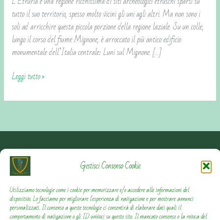
L’Etruria è una regione ricchissima di siti archeologici etruschi sparsi su
tutto il suo territorio, spesso molto vicini gli uni agli altri. Ma non sono i
soli ad arricchire questa piccola porzione della regione laziale. Su un colle,
lungo il corso del fiume Mignone, è arroccato il più antico edificio
monumentale dell’Italia centrale: Luni sul Mignone. […]
Leggi tutto »
Contattami
Gestisci Consenso Cookie
Privacy Policy
Utilizziamo tecnologie come i cookie per memorizzare e/o accedere alle informazioni del
dispositivo. Lo facciamo per migliorare l'esperienza di navigazione e per mostrare annunci
personalizzati. Il consenso a queste tecnologie ci consentirà di elaborare dati quali il
Cookie Policy
comportamento di navigazione o gli ID univoci su questo sito. Il mancato consenso o la revoca del