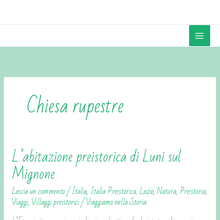
Vai
contenuto
al
contenuto
Chiesa rupestre
L’abitazione preistorica di Luni sul
L’abitazione
preistorica
Mignone
di
Lascia un commento
/
Italia
,
Italia Preistorica
,
Lazio
,
Natura
,
Preistoria
,
Luni
Viaggi
,
Villaggi preistorici
/
Viaggiamo nella Storia
sul
Mignone