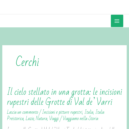
Vai
contenuto
al
contenuto
Cerchi
Il cielo stellato in una grotta: le incisioni
Il
cielo
rupestri delle Grotte di Val de’ Varri
stellato
Lascia un commento
/
Incisioni e pitture rupestri
,
Italia
,
Italia
in
Preistorica
,
Lazio
,
Natura
,
Viaggi
/
Viaggiamo nella Storia
una
grotta: