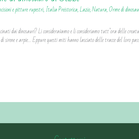
ncisioni e pitture rupestri
,
Italia Preistorica
,
Lazio
,
Natura
,
Orme di dinosau
cinati dai dinosauri? Li consideravamo e li consideriamo tutt’ora delle creatu
 di sirene e arpie… Eppure questi miti hanno lasciato delle tracce del loro passa