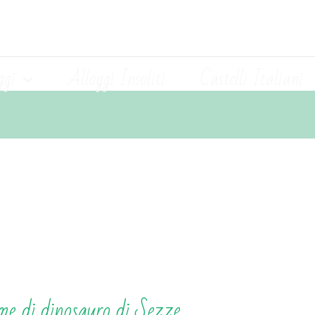
ggi
Alloggi Insoliti
Castelli Italiani
rme di dinosauro di Sezze