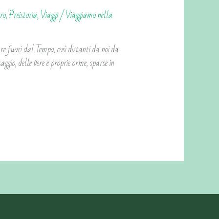
ro
,
Preistoria
,
Viaggi
/
Viaggiamo nella
re fuori dal Tempo, così distanti da noi da
ggio, delle vere e proprie orme, sparse in