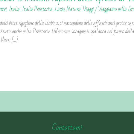
estri
,
Italia
,
Italia Preistorica
,
Lazio
,
Natura
,
Viaggi
/
Viaggiamo nella St
olci vette rigogliose della Sabina, si nascondono delle affascinanti grotte car
ilizzato anche nella Preistoria. Un’enorme voragine si spalanca nel fianco de
 Varri […]
Contattami