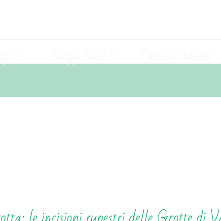
ggi
Alloggi Insoliti
Castelli Italiani
rotta: le incisioni rupestri delle Grotte di 