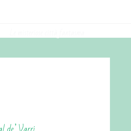
Le misteriose città fantasma
Val de’ Varri