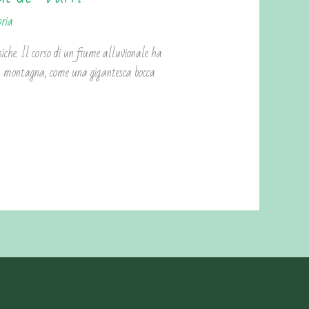
oria
siche. Il corso di un fiume alluvionale ha
lla montagna, come una gigantesca bocca