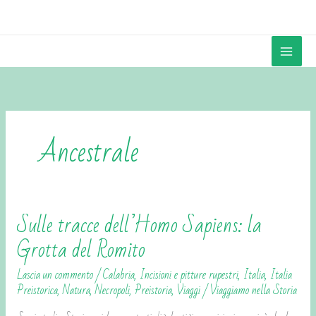
Vai
contenuto
al
contenuto
Ancestrale
Sulle tracce dell’Homo Sapiens: la
Sulle
tracce
Grotta del Romito
dell’Homo
Lascia un commento
/
Calabria
,
Incisioni e pitture rupestri
,
Italia
,
Italia
Sapiens:
Preistorica
,
Natura
,
Necropoli
,
Preistoria
,
Viaggi
/
Viaggiamo nella Storia
la
Grotta