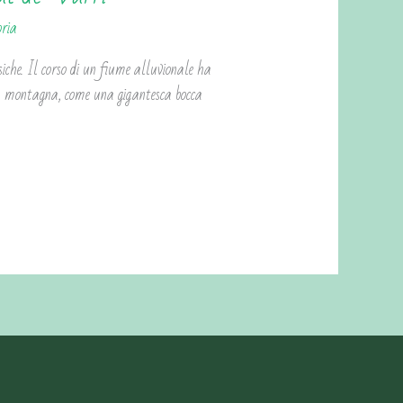
oria
siche. Il corso di un fiume alluvionale ha
lla montagna, come una gigantesca bocca