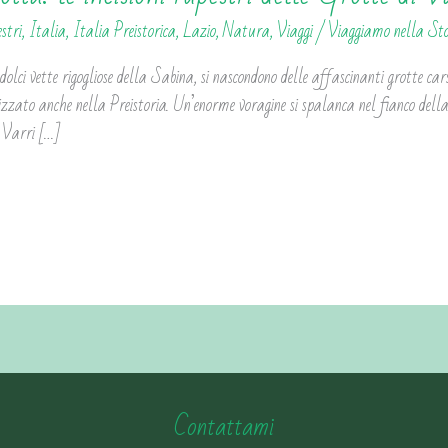
estri
,
Italia
,
Italia Preistorica
,
Lazio
,
Natura
,
Viaggi
/
Viaggiamo nella St
olci vette rigogliose della Sabina, si nascondono delle affascinanti grotte car
ilizzato anche nella Preistoria. Un’enorme voragine si spalanca nel fianco de
 Varri […]
Contattami