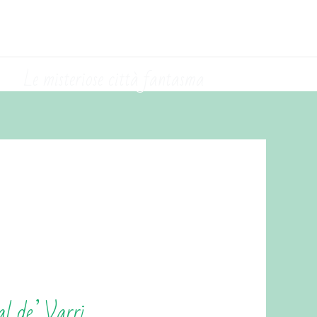
Le misteriose città fantasma
Val de’ Varri