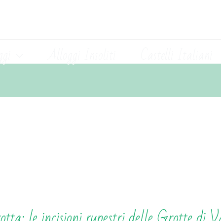
ggi
Alloggi Insoliti
Castelli Italiani
rotta: le incisioni rupestri delle Grotte di 