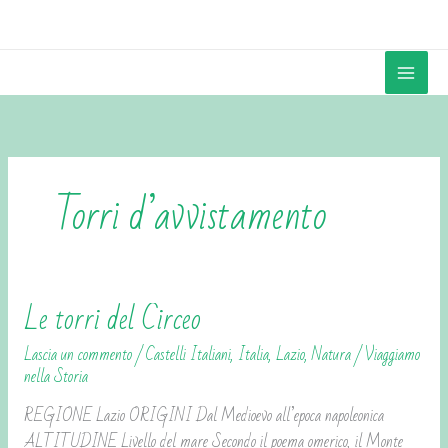
Vai
contenuto
al
contenuto
Torri d’avvistamento
Le torri del Circeo
Le
torri
Lascia un commento
/
Castelli Italiani
,
Italia
,
Lazio
,
Natura
/
Viaggiamo
del
nella Storia
Circeo
REGIONE Lazio ORIGINI Dal Medioevo all’epoca napoleonica
ALTITUDINE Livello del mare Secondo il poema omerico, il Monte