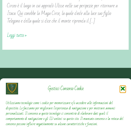
Circeo è il luogo in cui approdò Ulisse nelle sue peripezie per ritornare a
Itaca. Qui conobbe la Maga Circe, la quale diede alla luce suo figlio
Telegono e della quale si dice che il monte riprenda il […]
Leggi tutto »
Contattami
Gestisci Consenso Cookie
Privacy Policy
Utilizziamo tecnologie come i cookie per memorizzare e/o accedere alle informazioni del
dispositivo. Lo facciamo per migliorare l'esperienza di navigazione e per mostrare annunci
personalizzati. Il consenso a queste tecnologie ci consentirà di elaborare dati quali il
Cookie Policy
comportamento di navigazione o gli ID univoci su questo sito. Il mancato consenso o la revoca del
consenso possono influire negativamente su alcune caratteristiche e funzioni.