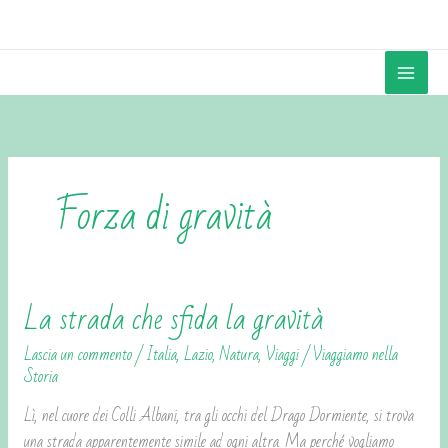
Vai
contenuto
al
contenuto
Forza di gravità
La strada che sfida la gravità
La
strada
Lascia un commento
/
Italia
,
Lazio
,
Natura
,
Viaggi
/
Viaggiamo nella
che
Storia
sfida
Lì, nel cuore dei Colli Albani, tra gli occhi del Drago Dormiente, si trova
la
una strada apparentemente simile ad ogni altra. Ma perché vogliamo
gravità