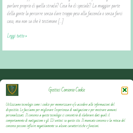
parlare proprio di quella strada? Cosa ha di speciale? La maggior parte
della gente la percorre senza dare troppo peso alla faccenda o senza farci
caso, ma non sa che è testimone […]
Leggi tutto »
Contattami
Gestisci Consenso Cookie
Privacy Policy
Utilizziamo tecnologie come i cookie per memorizzare e/o accedere alle informazioni del
dispositivo. Lo facciamo per migliorare l'esperienza di navigazione e per mostrare annunci
personalizzati. Il consenso a queste tecnologie ci consentirà di elaborare dati quali il
Cookie Policy
comportamento di navigazione o gli ID univoci su questo sito. Il mancato consenso o la revoca del
consenso possono influire negativamente su alcune caratteristiche e funzioni.