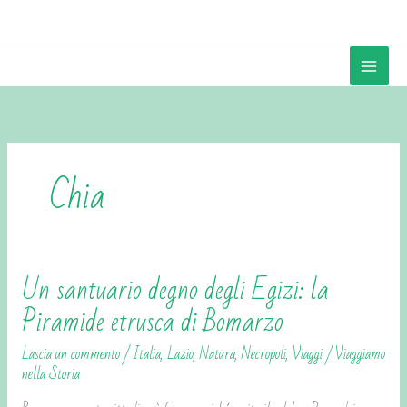
Vai
contenuto
al
contenuto
Chia
Un santuario degno degli Egizi: la
Un
santuario
Piramide etrusca di Bomarzo
degno
Lascia un commento
/
Italia
,
Lazio
,
Natura
,
Necropoli
,
Viaggi
/
Viaggiamo
degli
nella Storia
Egizi:
la