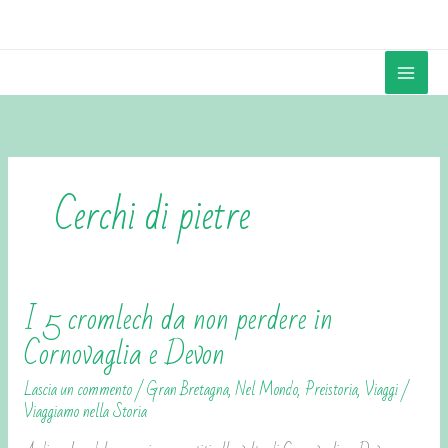
Vai
contenuto
al
contenuto
Cerchi di pietre
I 5 cromlech da non perdere in
I
5
Cornovaglia e Devon
cromlech
Lascia un commento
/
Gran Bretagna
,
Nel Mondo
,
Preistoria
,
Viaggi
/
da
Viaggiamo nella Storia
non
perdere