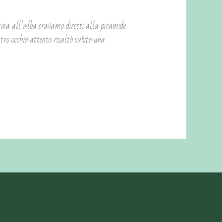
tina all’alba eravamo diretti alla piramide
ro occhio attento risaltò subito una