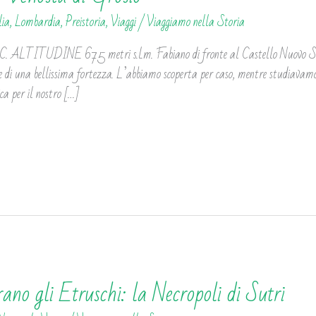
lia
,
Lombardia
,
Preistoria
,
Viaggi
/
Viaggiamo nella Storia
ITUDINE 675 metri s.l.m. Fabiano di fronte al Castello Nuovo Sui ve
e di una bellissima fortezza. L’abbiamo scoperta per caso, mentre studiavamo
ica per il nostro […]
no gli Etruschi: la Necropoli di Sutri