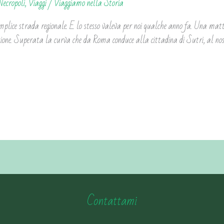
Necropoli
,
Viaggi
/
Viaggiamo nella Storia
plice strada regionale. E lo stesso valeva per noi qualche anno fa. Una mat
ione. Superata la curva che da Roma conduce alla cittadina di Sutri, al nost
Contattami