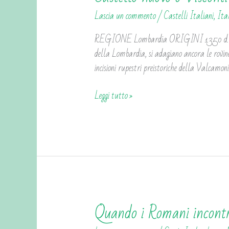
nuovo
Lascia un commento
/
Castelli Italiani
,
Ita
o
Visconti-
REGIONE Lombardia ORIGINI 1350 d.C. ALT
Venosta
della Lombardia, si adagiano ancora le rovin
di
incisioni rupestri preistoriche della Valcamon
Grosio
Leggi tutto »
Quando i Romani incontra
Quando
i