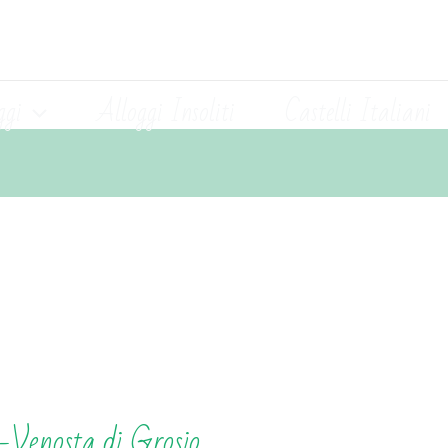
ggi
Alloggi Insoliti
Castelli Italiani
i-Venosta di Grosio