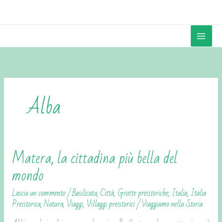
Vai
contenuto
al
contenuto
Alba
Matera, la cittadina più bella del
Matera,
la
mondo
cittadina
Lascia un commento
/
Basilicata
,
Città
,
Grotte preistoriche
,
Italia
,
Italia
più
Preistorica
,
Natura
,
Viaggi
,
Villaggi preistorici
/
Viaggiamo nella Storia
bella
del