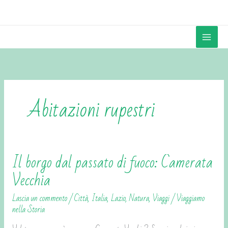
Vai
contenuto
al
contenuto
Abitazioni rupestri
Il borgo dal passato di fuoco: Camerata
Il
borgo
Vecchia
dal
Lascia un commento
/
Città
,
Italia
,
Lazio
,
Natura
,
Viaggi
/
Viaggiamo
passato
nella Storia
di
fuoco: