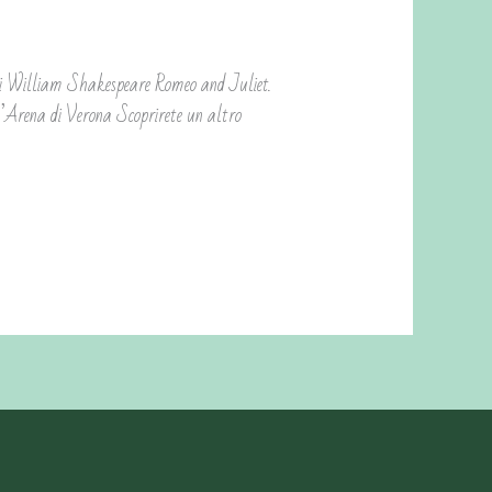
e di William Shakespeare Romeo and Juliet.
ll’Arena di Verona Scoprirete un altro