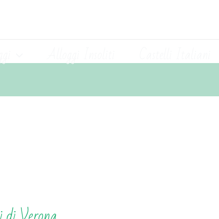
ggi
Alloggi Insoliti
Castelli Italiani
li di Verona