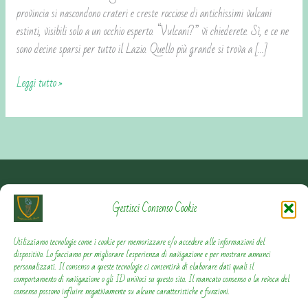
provincia si nascondono crateri e creste rocciose di antichissimi vulcani
estinti, visibili solo a un occhio esperto. “Vulcani?” vi chiederete. Sì, e ce ne
sono decine sparsi per tutto il Lazio. Quello più grande si trova a […]
Leggi tutto »
Contattami
Gestisci Consenso Cookie
Privacy Policy
Utilizziamo tecnologie come i cookie per memorizzare e/o accedere alle informazioni del
dispositivo. Lo facciamo per migliorare l'esperienza di navigazione e per mostrare annunci
personalizzati. Il consenso a queste tecnologie ci consentirà di elaborare dati quali il
Cookie Policy
comportamento di navigazione o gli ID univoci su questo sito. Il mancato consenso o la revoca del
consenso possono influire negativamente su alcune caratteristiche e funzioni.