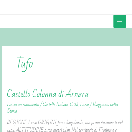
Vai
contenuto
al
contenuto
Tufo
Castello Colonna di Arnara
Castello
Colonna
Lascia un commento
/
Castelli Italiani
,
Città
,
Lazio
/
Viaggiamo nella
di
Storia
Arnara
REGIONE Lazio ORIGINI forse longobarde, ma primi documenti del
1121 ALTITUDINE 250 metri s.l.m. Nel territorio di Frosinone e