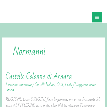
Vai
contenuto
al
contenuto
Normanni
Castello Colonna di Arnara
Castello
Colonna
Lascia un commento
/
Castelli Italiani
,
Città
,
Lazio
/
Viaggiamo nella
di
Storia
Arnara
REGIONE Lazio ORIGINI forse longobarde, ma primi documenti del
1121 ALTITUDINE 250 metri s.l.m. Nel territorio di Frosinone e