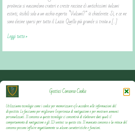
provincia si nascondono crateri e creste rocciose di antichissimi vulcani
estinti, visibili solo a un occhio esperto. “Vulcani?” vi chiederete. Sì, e ce ne
sono decine sparsi per tutto il Lazio. Quello più grande si trova a […]
Leggi tutto »
Contattami
Gestisci Consenso Cookie
Privacy Policy
Utilizziamo tecnologie come i cookie per memorizzare e/o accedere alle informazioni del
dispositivo. Lo facciamo per migliorare l'esperienza di navigazione e per mostrare annunci
personalizzati. Il consenso a queste tecnologie ci consentirà di elaborare dati quali il
Cookie Policy
comportamento di navigazione o gli ID univoci su questo sito. Il mancato consenso o la revoca del
consenso possono influire negativamente su alcune caratteristiche e funzioni.