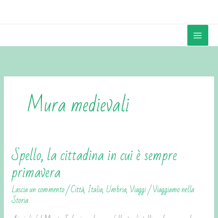
Vai
contenuto
al
contenuto
Mura medievali
Spello, la cittadina in cui è sempre
Spello,
la
primavera
cittadina
Lascia un commento
/
Città
,
Italia
,
Umbria
,
Viaggi
/
Viaggiamo nella
in
Storia
cui
è