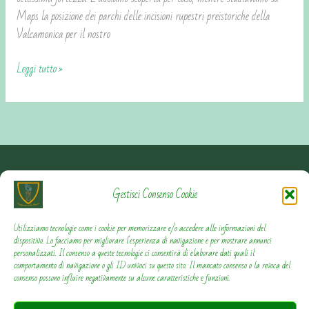
Maps la posizione dei parchi delle incisioni rupestri preistoriche della
Valcamonica per il nostro
Leggi tutto »
Contattami
Gestisci Consenso Cookie
Privacy Policy
Utilizziamo tecnologie come i cookie per memorizzare e/o accedere alle informazioni del
dispositivo. Lo facciamo per migliorare l'esperienza di navigazione e per mostrare annunci
personalizzati. Il consenso a queste tecnologie ci consentirà di elaborare dati quali il
Cookie Policy
comportamento di navigazione o gli ID univoci su questo sito. Il mancato consenso o la revoca del
consenso possono influire negativamente su alcune caratteristiche e funzioni.