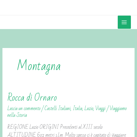
Vai
contenuto
al
contenuto
Montagna
Rocca di Ornaro
Rocca
di
Lascia un commento
/
Castelli Italiani
,
Italia
,
Lazio
,
Viaggi
/
Viaggiamo
Ornaro
nella Storia
REGIONE Lazio ORIGINI Precedenti al XIII secolo
ALTITUDINE 607 metri s.l.m. Molto spesso ci è capitato di viaggiare