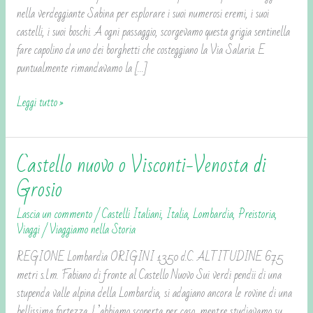
nella verdeggiante Sabina per esplorare i suoi numerosi eremi, i suoi
castelli, i suoi boschi. A ogni passaggio, scorgevamo questa grigia sentinella
fare capolino da uno dei borghetti che costeggiano la Via Salaria. E
puntualmente rimandavamo la […]
Leggi tutto »
Castello nuovo o Visconti-Venosta di
Castello
nuovo
Grosio
o
Lascia un commento
/
Castelli Italiani
,
Italia
,
Lombardia
,
Preistoria
,
Visconti-
Viaggi
/
Viaggiamo nella Storia
Venosta
di
REGIONE Lombardia ORIGINI 1350 d.C. ALTITUDINE 675
Grosio
metri s.l.m. Fabiano di fronte al Castello Nuovo Sui verdi pendii di una
stupenda valle alpina della Lombardia, si adagiano ancora le rovine di una
bellissima fortezza. L’abbiamo scoperta per caso, mentre studiavamo su