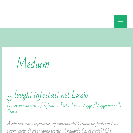
Vai
contenuto
al
contenuto
Medium
5 luoghi infestati nel Lazio
5
luoghi
Lascia un commento
/
Infestato
,
Italia
,
Lazio
,
Viaggi
/
Viaggiamo nella
infestati
Storia
nel
Avete mai avuto esperienze soprannaturali? Credete nei fantasmi? Di
Lazio
sicuro, molti di voi saranno scettici al riguardo. Chi ci crede?! Che