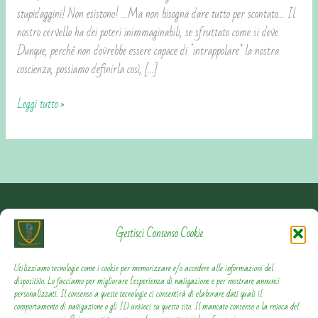
stupidaggini! Non esistono! …Ma non bisogna dare tutto per scontato… Il
nostro cervello ha dei poteri inimmaginabili, se sfruttato come si deve.
Dunque, perché non dovrebbe essere capace di ‘intrappolare’ la nostra
coscienza, possiamo definirla così, […]
Leggi tutto »
Contattami
Gestisci Consenso Cookie
Privacy Policy
Utilizziamo tecnologie come i cookie per memorizzare e/o accedere alle informazioni del
dispositivo. Lo facciamo per migliorare l'esperienza di navigazione e per mostrare annunci
personalizzati. Il consenso a queste tecnologie ci consentirà di elaborare dati quali il
Cookie Policy
comportamento di navigazione o gli ID univoci su questo sito. Il mancato consenso o la revoca del