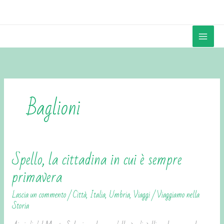
Vai
contenuto
al
contenuto
Baglioni
Spello, la cittadina in cui è sempre
Spello,
la
primavera
cittadina
Lascia un commento
/
Città
,
Italia
,
Umbria
,
Viaggi
/
Viaggiamo nella
in
Storia
cui
è